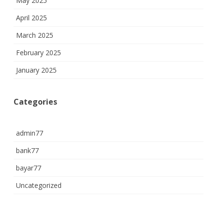
May 2025
April 2025
March 2025
February 2025
January 2025
Categories
admin77
bank77
bayar77
Uncategorized