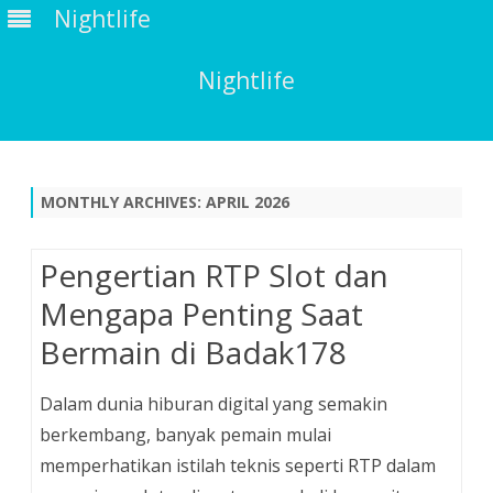
Nightlife
Nightlife
Skip
to
content
MONTHLY ARCHIVES:
APRIL 2026
Pengertian RTP Slot dan
Mengapa Penting Saat
Bermain di Badak178
Dalam dunia hiburan digital yang semakin
berkembang, banyak pemain mulai
memperhatikan istilah teknis seperti RTP dalam