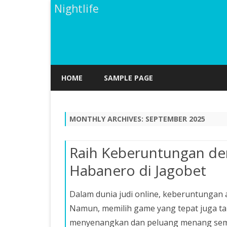
Nightlife
HOME
SAMPLE PAGE
MONTHLY ARCHIVES:
SEPTEMBER 2025
Raih Keberuntungan den
Habanero di Jagobet
Dalam dunia judi online, keberuntungan
Namun, memilih game yang tepat juga t
menyenangkan dan peluang menang se