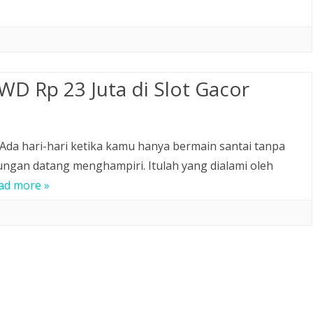
WD Rp 23 Juta di Slot Gacor
 Ada hari-hari ketika kamu hanya bermain santai tanpa
tungan datang menghampiri. Itulah yang dialami oleh
ad more »