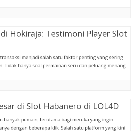
i Hokiraja: Testimoni Player Slot
transaksi menjadi salah satu faktor penting yang sering
n. Tidak hanya soal permainan seru dan peluang menang
»
esar di Slot Habanero di LOL4D
ian banyak pemain, terutama bagi mereka yang ingin
ya dengan beberapa klik. Salah satu platform yang kini