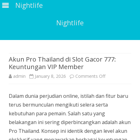
Nightlife
Nightlife
Skip
to
content
Akun Pro Thailand di Slot Gacor 777:
Keuntungan VIP Member
on
admin
January 8, 2026
Comments Off
Akun
Dalam dunia perjudian online, istilah dan fitur baru
Pro
terus bermunculan mengikuti selera serta
Thailand
kebutuhan para pemain. Salah satu yang
di
belakangan ini sering diperbincangkan adalah akun
Pro Thailand. Konsep ini identik dengan level akun
Slot
eksklusif yang menawarkan berbagai keuntungan