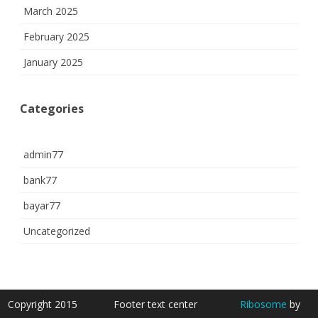
March 2025
February 2025
January 2025
Categories
admin77
bank77
bayar77
Uncategorized
Copyright 2015
Footer text center
Ribosome
by