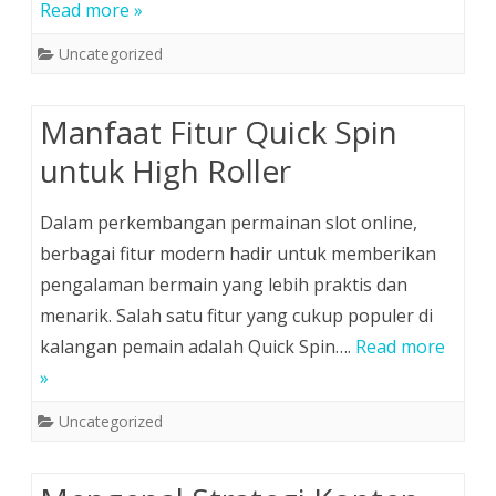
Read more »
Uncategorized
Manfaat Fitur Quick Spin
untuk High Roller
Dalam perkembangan permainan slot online,
berbagai fitur modern hadir untuk memberikan
pengalaman bermain yang lebih praktis dan
menarik. Salah satu fitur yang cukup populer di
kalangan pemain adalah Quick Spin….
Read more
»
Uncategorized