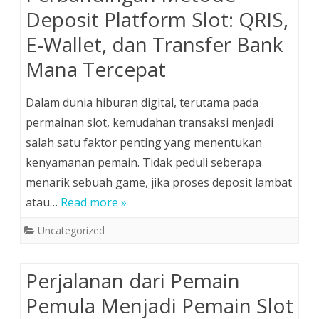
Deposit Platform Slot: QRIS,
E-Wallet, dan Transfer Bank
Mana Tercepat
Dalam dunia hiburan digital, terutama pada
permainan slot, kemudahan transaksi menjadi
salah satu faktor penting yang menentukan
kenyamanan pemain. Tidak peduli seberapa
menarik sebuah game, jika proses deposit lambat
atau…
Read more »
Uncategorized
Perjalanan dari Pemain
Pemula Menjadi Pemain Slot