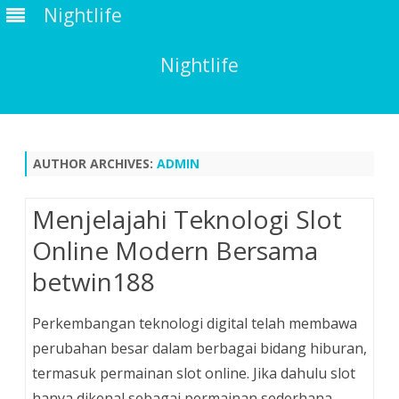
Nightlife
Nightlife
Skip
to
content
AUTHOR ARCHIVES:
ADMIN
Menjelajahi Teknologi Slot
Online Modern Bersama
betwin188
Perkembangan teknologi digital telah membawa
perubahan besar dalam berbagai bidang hiburan,
termasuk permainan slot online. Jika dahulu slot
hanya dikenal sebagai permainan sederhana