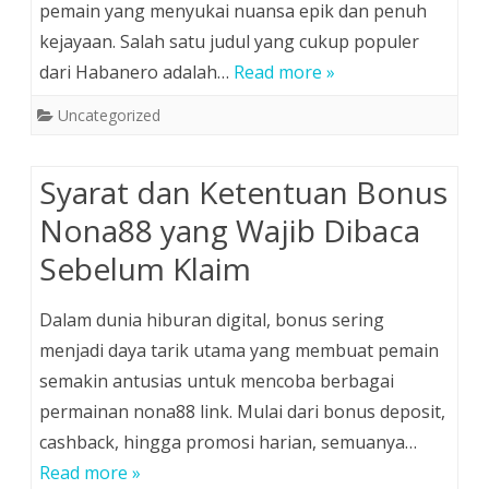
pemain yang menyukai nuansa epik dan penuh
kejayaan. Salah satu judul yang cukup populer
dari Habanero adalah…
Read more »
Uncategorized
Syarat dan Ketentuan Bonus
Nona88 yang Wajib Dibaca
Sebelum Klaim
Dalam dunia hiburan digital, bonus sering
menjadi daya tarik utama yang membuat pemain
semakin antusias untuk mencoba berbagai
permainan nona88 link. Mulai dari bonus deposit,
cashback, hingga promosi harian, semuanya…
Read more »