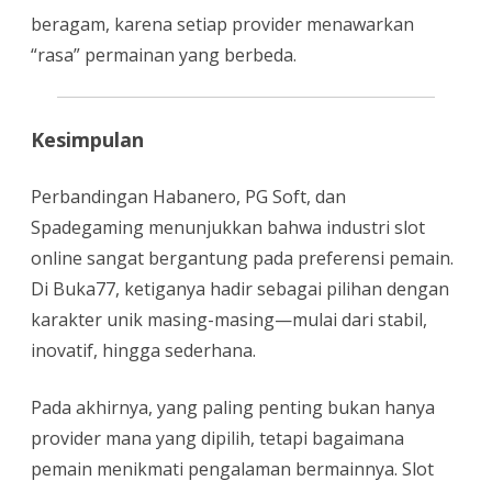
beragam, karena setiap provider menawarkan
“rasa” permainan yang berbeda.
Kesimpulan
Perbandingan Habanero, PG Soft, dan
Spadegaming menunjukkan bahwa industri slot
online sangat bergantung pada preferensi pemain.
Di Buka77, ketiganya hadir sebagai pilihan dengan
karakter unik masing-masing—mulai dari stabil,
inovatif, hingga sederhana.
Pada akhirnya, yang paling penting bukan hanya
provider mana yang dipilih, tetapi bagaimana
pemain menikmati pengalaman bermainnya. Slot