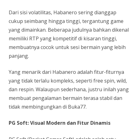
Dari sisi volatilitas, Habanero sering dianggap
cukup seimbang hingga tinggi, tergantung game
yang dimainkan. Beberapa judulnya bahkan dikenal
memiliki RTP yang kompetitif di kisaran tinggi,
membuatnya cocok untuk sesi bermain yang lebih
panjang.
Yang menarik dari Habanero adalah fitur-fiturnya
yang tidak terlalu kompleks, seperti free spin, wild,
dan respin. Walaupun sederhana, justru inilah yang
membuat pengalaman bermain terasa stabil dan
tidak membingungkan di Buka77.
PG Soft: Visual Modern dan Fitur Dinamis