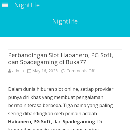
Nightlife
Nightlife
Skip
to
content
Perbandingan Slot Habanero, PG Soft,
dan Spadegaming di Buka77
on
admin
May 16, 2026
Comments Off
Perbandingan
Dalam dunia hiburan slot online, setiap provider
Slot
punya ciri khas yang membuat pengalaman
Habanero,
bermain terasa berbeda. Tiga nama yang paling
PG
sering dibandingkan oleh pemain adalah
Habanero
,
PG Soft
, dan
Spadegaming
Soft,
. Di
komunitas pemain, termasuk yang sering