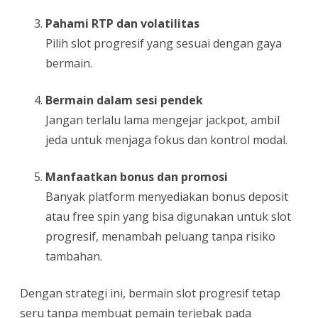
Pahami RTP dan volatilitas
Pilih slot progresif yang sesuai dengan gaya
bermain.
Bermain dalam sesi pendek
Jangan terlalu lama mengejar jackpot, ambil
jeda untuk menjaga fokus dan kontrol modal.
Manfaatkan bonus dan promosi
Banyak platform menyediakan bonus deposit
atau free spin yang bisa digunakan untuk slot
progresif, menambah peluang tanpa risiko
tambahan.
Dengan strategi ini, bermain slot progresif tetap
seru tanpa membuat pemain terjebak pada