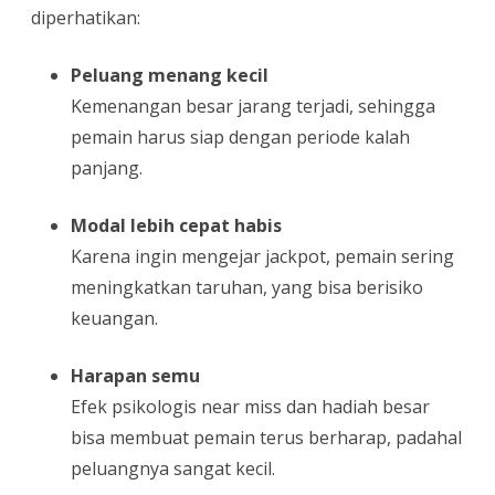
diperhatikan:
Peluang menang kecil
Kemenangan besar jarang terjadi, sehingga
pemain harus siap dengan periode kalah
panjang.
Modal lebih cepat habis
Karena ingin mengejar jackpot, pemain sering
meningkatkan taruhan, yang bisa berisiko
keuangan.
Harapan semu
Efek psikologis near miss dan hadiah besar
bisa membuat pemain terus berharap, padahal
peluangnya sangat kecil.