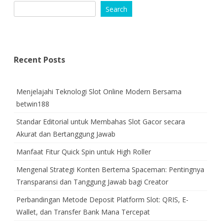
Search
Recent Posts
Menjelajahi Teknologi Slot Online Modern Bersama
betwin188
Standar Editorial untuk Membahas Slot Gacor secara
Akurat dan Bertanggung Jawab
Manfaat Fitur Quick Spin untuk High Roller
Mengenal Strategi Konten Bertema Spaceman: Pentingnya
Transparansi dan Tanggung Jawab bagi Creator
Perbandingan Metode Deposit Platform Slot: QRIS, E-
Wallet, dan Transfer Bank Mana Tercepat