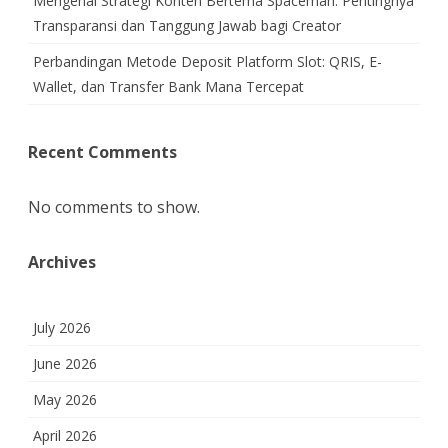
Mengenal Strategi Konten Bertema Spaceman: Pentingnya
Transparansi dan Tanggung Jawab bagi Creator
Perbandingan Metode Deposit Platform Slot: QRIS, E-
Wallet, dan Transfer Bank Mana Tercepat
Recent Comments
No comments to show.
Archives
July 2026
June 2026
May 2026
April 2026