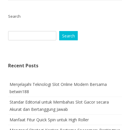
Search
Search
Recent Posts
Menjelajahi Teknologi Slot Online Modern Bersama
betwin188
Standar Editorial untuk Membahas Slot Gacor secara
Akurat dan Bertanggung Jawab
Manfaat Fitur Quick Spin untuk High Roller