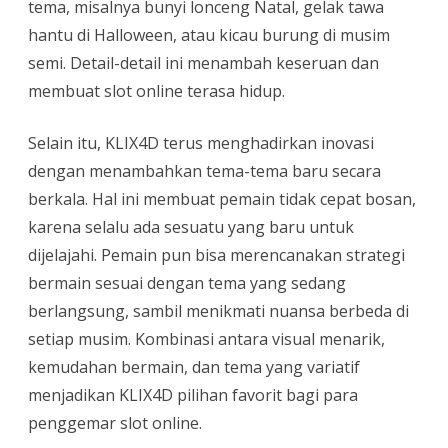
tema, misalnya bunyi lonceng Natal, gelak tawa
hantu di Halloween, atau kicau burung di musim
semi. Detail-detail ini menambah keseruan dan
membuat slot online terasa hidup.
Selain itu, KLIX4D terus menghadirkan inovasi
dengan menambahkan tema-tema baru secara
berkala. Hal ini membuat pemain tidak cepat bosan,
karena selalu ada sesuatu yang baru untuk
dijelajahi. Pemain pun bisa merencanakan strategi
bermain sesuai dengan tema yang sedang
berlangsung, sambil menikmati nuansa berbeda di
setiap musim. Kombinasi antara visual menarik,
kemudahan bermain, dan tema yang variatif
menjadikan KLIX4D pilihan favorit bagi para
penggemar slot online.