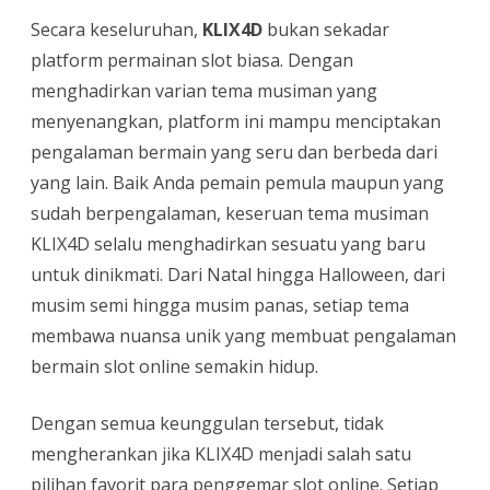
Secara keseluruhan,
KLIX4D
bukan sekadar
platform permainan slot biasa. Dengan
menghadirkan varian tema musiman yang
menyenangkan, platform ini mampu menciptakan
pengalaman bermain yang seru dan berbeda dari
yang lain. Baik Anda pemain pemula maupun yang
sudah berpengalaman, keseruan tema musiman
KLIX4D selalu menghadirkan sesuatu yang baru
untuk dinikmati. Dari Natal hingga Halloween, dari
musim semi hingga musim panas, setiap tema
membawa nuansa unik yang membuat pengalaman
bermain slot online semakin hidup.
Dengan semua keunggulan tersebut, tidak
mengherankan jika KLIX4D menjadi salah satu
pilihan favorit para penggemar slot online. Setiap