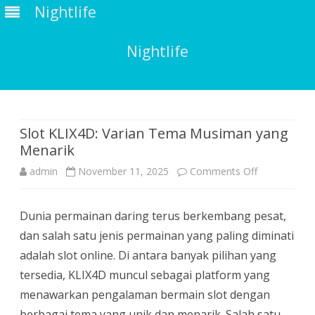
Nightlife
Nightlife
Skip
to
content
Slot KLIX4D: Varian Tema Musiman yang
Menarik
on
admin
November 11, 2025
Comments Off
Slot
Dunia permainan daring terus berkembang pesat,
KLIX4D:
dan salah satu jenis permainan yang paling diminati
Varian
adalah slot online. Di antara banyak pilihan yang
Tema
tersedia, KLIX4D muncul sebagai platform yang
menawarkan pengalaman bermain slot dengan
Musiman
berbagai tema yang unik dan menarik. Salah satu