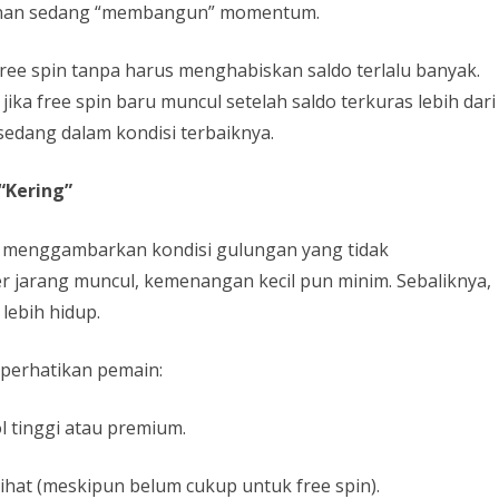
mainan sedang “membangun” momentum.
ree spin tanpa harus menghabiskan saldo terlalu banyak.
ika free spin baru muncul setelah saldo terkuras lebih dari
sedang dalam kondisi terbaiknya.
“Kering”
 menggambarkan kondisi gulungan yang tidak
er jarang muncul, kemenangan kecil pun minim. Sebaliknya,
 lebih hidup.
iperhatikan pemain:
 tinggi atau premium.
lihat (meskipun belum cukup untuk free spin).