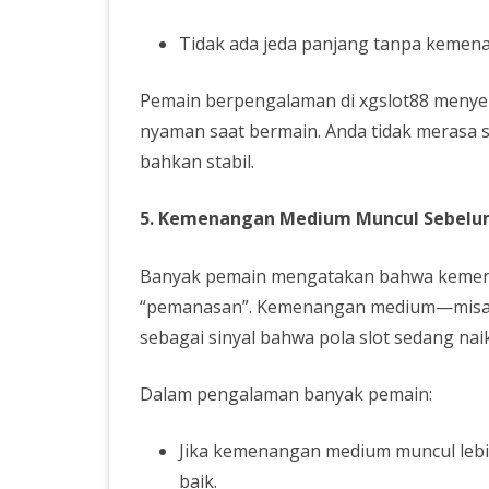
Tidak ada jeda panjang tanpa kemena
Pemain berpengalaman di xgslot88 menyeb
nyaman saat bermain. Anda tidak merasa s
bahkan stabil.
5. Kemenangan Medium Muncul Sebel
Banyak pemain mengatakan bahwa kemenan
“pemanasan”. Kemenangan medium—misaln
sebagai sinyal bahwa pola slot sedang naik
Dalam pengalaman banyak pemain:
Jika kemenangan medium muncul lebih 
baik.