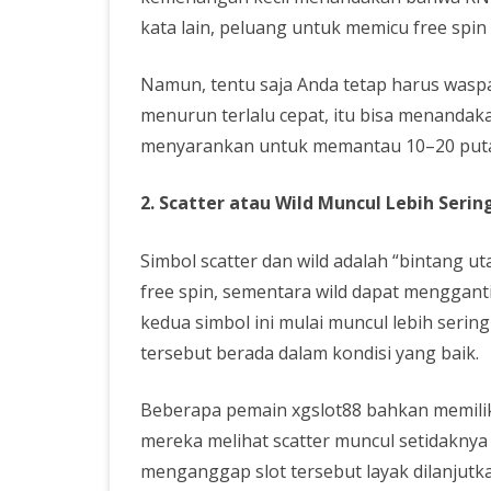
kata lain, peluang untuk memicu free spin
Namun, tentu saja Anda tetap harus waspad
menurun terlalu cepat, itu bisa menanda
menyarankan untuk memantau 10–20 putar
2. Scatter atau Wild Muncul Lebih Serin
Simbol scatter dan wild adalah “bintang u
free spin, sementara wild dapat menggan
kedua simbol ini mulai muncul lebih serin
tersebut berada dalam kondisi yang baik.
Beberapa pemain xgslot88 bahkan memiliki
mereka melihat scatter muncul setidaknya 
menganggap slot tersebut layak dilanjutk