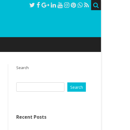
Search
Search
Recent Posts