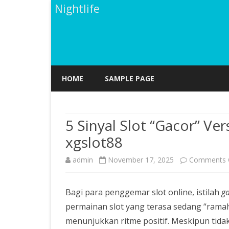
Nightlife
HOME
SAMPLE PAGE
5 Sinyal Slot “Gacor” V
xgslot88
admin
November 17, 2025
Comments 
Bagi para penggemar slot online, istilah
g
permainan slot yang terasa sedang “ram
menunjukkan ritme positif. Meskipun tida