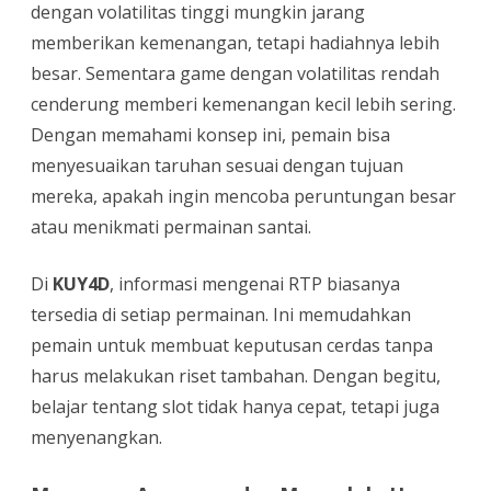
dengan volatilitas tinggi mungkin jarang
memberikan kemenangan, tetapi hadiahnya lebih
besar. Sementara game dengan volatilitas rendah
cenderung memberi kemenangan kecil lebih sering.
Dengan memahami konsep ini, pemain bisa
menyesuaikan taruhan sesuai dengan tujuan
mereka, apakah ingin mencoba peruntungan besar
atau menikmati permainan santai.
Di
KUY4D
, informasi mengenai RTP biasanya
tersedia di setiap permainan. Ini memudahkan
pemain untuk membuat keputusan cerdas tanpa
harus melakukan riset tambahan. Dengan begitu,
belajar tentang slot tidak hanya cepat, tetapi juga
menyenangkan.