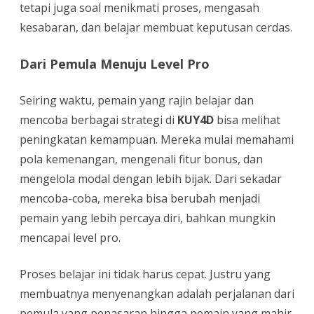
tetapi juga soal menikmati proses, mengasah
kesabaran, dan belajar membuat keputusan cerdas.
Dari Pemula Menuju Level Pro
Seiring waktu, pemain yang rajin belajar dan
mencoba berbagai strategi di
KUY4D
bisa melihat
peningkatan kemampuan. Mereka mulai memahami
pola kemenangan, mengenali fitur bonus, dan
mengelola modal dengan lebih bijak. Dari sekadar
mencoba-coba, mereka bisa berubah menjadi
pemain yang lebih percaya diri, bahkan mungkin
mencapai level pro.
Proses belajar ini tidak harus cepat. Justru yang
membuatnya menyenangkan adalah perjalanan dari
pemula yang penasaran hingga pemain yang mahir.