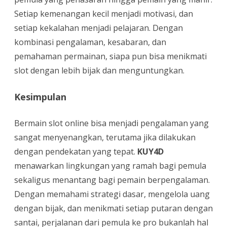
Setiap kemenangan kecil menjadi motivasi, dan
setiap kekalahan menjadi pelajaran. Dengan
kombinasi pengalaman, kesabaran, dan
pemahaman permainan, siapa pun bisa menikmati
slot dengan lebih bijak dan menguntungkan.
Kesimpulan
Bermain slot online bisa menjadi pengalaman yang
sangat menyenangkan, terutama jika dilakukan
dengan pendekatan yang tepat.
KUY4D
menawarkan lingkungan yang ramah bagi pemula
sekaligus menantang bagi pemain berpengalaman.
Dengan memahami strategi dasar, mengelola uang
dengan bijak, dan menikmati setiap putaran dengan
santai, perjalanan dari pemula ke pro bukanlah hal