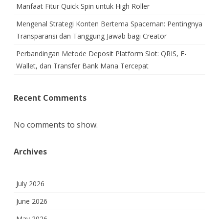
Manfaat Fitur Quick Spin untuk High Roller
Mengenal Strategi Konten Bertema Spaceman: Pentingnya
Transparansi dan Tanggung Jawab bagi Creator
Perbandingan Metode Deposit Platform Slot: QRIS, E-
Wallet, dan Transfer Bank Mana Tercepat
Recent Comments
No comments to show.
Archives
July 2026
June 2026
May 2026