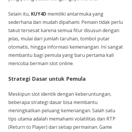
Selain itu,
KUY4D
memiliki antarmuka yang
sederhana dan mudah dipahami. Pemain tidak perlu
takut tersesat karena semua fitur disusun dengan
jelas, mulai dari jumlah taruhan, tombol putar
otomatis, hingga informasi kemenangan. Ini sangat
membantu bagi pemula yang baru pertama kali
mencoba bermain slot online.
Strategi Dasar untuk Pemula
Meskipun slot identik dengan keberuntungan,
beberapa strategi dasar bisa membantu
meningkatkan peluang kemenangan. Salah satu
tips utama adalah memahami volatilitas dan RTP
(Return to Player) dari setiap permainan. Game