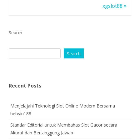
xgslot88
Search
Search
Recent Posts
Menjelajahi Teknologi Slot Online Modern Bersama
betwin188
Standar Editorial untuk Membahas Slot Gacor secara
Akurat dan Bertanggung Jawab