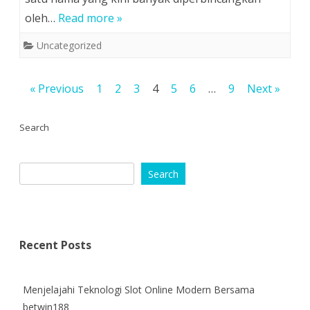
oleh…
Read more »
Uncategorized
Posts
« Previous
1
2
3
4
5
6
…
9
Next »
pagination
Search
Search
Recent Posts
Menjelajahi Teknologi Slot Online Modern Bersama
betwin188