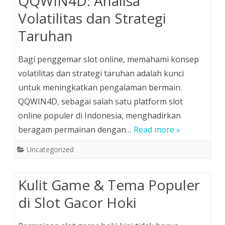
QQWIN4D: Analisa
Volatilitas dan Strategi
Taruhan
Bagi penggemar slot online, memahami konsep
volatilitas dan strategi taruhan adalah kunci
untuk meningkatkan pengalaman bermain.
QQWIN4D, sebagai salah satu platform slot
online populer di Indonesia, menghadirkan
beragam permainan dengan…
Read more »
Uncategorized
Kulit Game & Tema Populer
di Slot Gacor Hoki