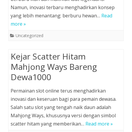
Namun, inovasi terbaru menghadirkan konsep
yang lebih menantang: berburu hewan…
Read
more »
Uncategorized
Kejar Scatter Hitam
Mahjong Ways Bareng
Dewa1000
Permainan slot online terus menghadirkan
inovasi dan keseruan bagi para pemain dewasa.
Salah satu slot yang tengah naik daun adalah
Mahjong Ways, khususnya versi dengan simbol
scatter hitam yang memberikan…
Read more »