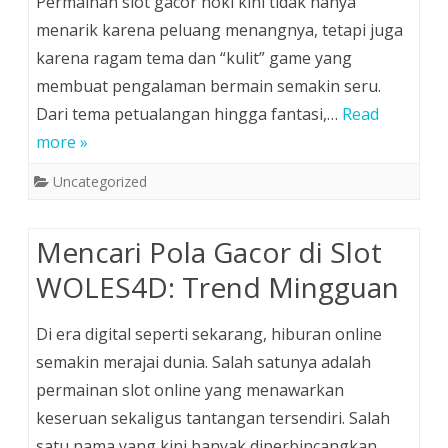
Permainan slot gacor hoki kini tidak hanya
menarik karena peluang menangnya, tetapi juga
karena ragam tema dan “kulit” game yang
membuat pengalaman bermain semakin seru.
Dari tema petualangan hingga fantasi,…
Read
more »
Uncategorized
Mencari Pola Gacor di Slot
WOLES4D: Trend Mingguan
Di era digital seperti sekarang, hiburan online
semakin merajai dunia. Salah satunya adalah
permainan slot online yang menawarkan
keseruan sekaligus tantangan tersendiri. Salah
satu nama yang kini banyak diperbincangkan