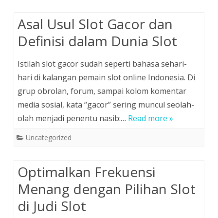
Asal Usul Slot Gacor dan
Definisi dalam Dunia Slot
Istilah slot gacor sudah seperti bahasa sehari-
hari di kalangan pemain slot online Indonesia. Di
grup obrolan, forum, sampai kolom komentar
media sosial, kata “gacor” sering muncul seolah-
olah menjadi penentu nasib:…
Read more »
Uncategorized
Optimalkan Frekuensi
Menang dengan Pilihan Slot
di Judi Slot