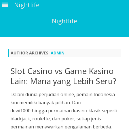
Nightlife
Nightlife
Skip
to
content
AUTHOR ARCHIVES:
ADMIN
Slot Casino vs Game Kasino
Lain: Mana yang Lebih Seru?
Dalam dunia perjudian online, pemain Indonesia
kini memiliki banyak pilihan. Dari
dewi1000 hingga permainan kasino klasik seperti
blackjack, roulette, dan poker, setiap jenis
permainan menawarkan pengalaman berbeda.